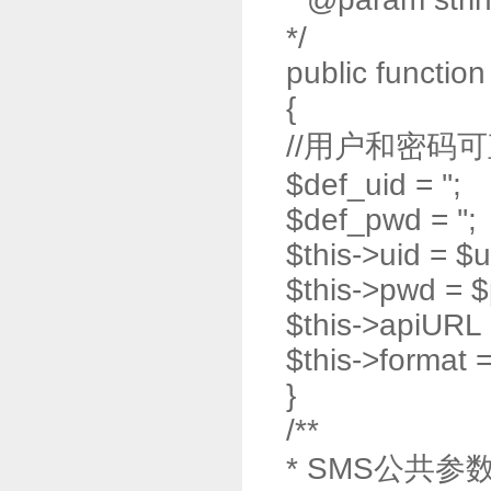
*/
public function
{
//用户和密码
$def_uid = '';
$def_pwd = '';
$this->uid = $u
$this->pwd = 
$this->apiURL 
$this->format = 
}
/**
* SMS公共参