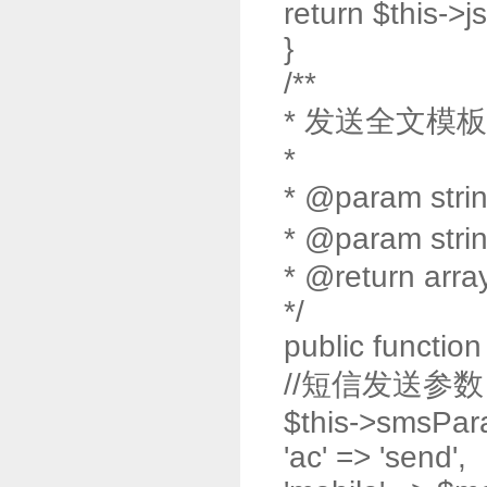
return $this->j
}
/**
* 发送全文模
*
* @param str
* @param str
* @return arra
*/
public function
//短信发送参数
$this->smsPar
'ac' => 'send',