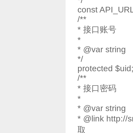
*/
const API_URL 
/**
* 接口账号
*
* @var string
*/
protected $uid
/**
* 接口密码
*
* @var string
* @link ht
取