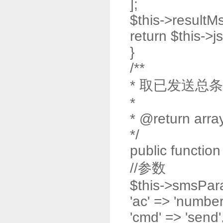
];
$this->resultMs
return $this->j
}
/**
* 取已发送总
*
* @return arra
*/
public function
//参数
$this->smsPar
'ac' => 'number
'cmd' => 'send'