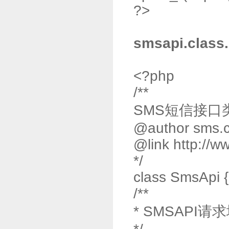
?>
smsapi.class
<?php
/**
SMS短信接口
@author sms.
@link http://w
*/
class SmsApi {
/**
* SMSAPI请