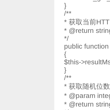
}
/**
* 获取当前HT
* @return strin
*/
public function
{
$this->resultM
}
/**
* 获取随机位
* @param int
* @return strin