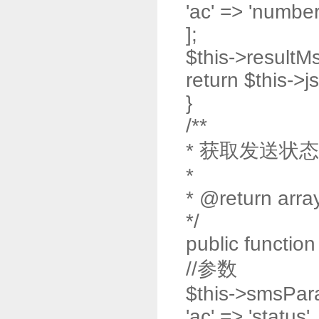
'ac' => 'number
];
$this->resultMs
return $this->j
}
/**
* 获取发送状态
*
* @return arra
*/
public function
//参数
$this->smsPar
'ac' => 'status',