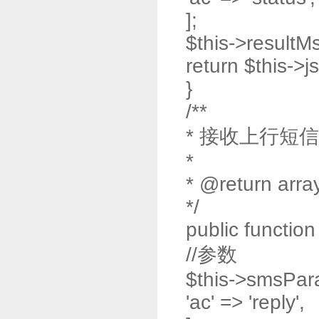
];
$this->resultMs
return $this->j
}
/**
* 接收上行短
*
* @return arra
*/
public function
//参数
$this->smsPar
'ac' => 'reply',