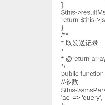
];
$this->resultMs
return $this->j
}
/**
* 取发送记录
*
* @return arra
*/
public function
//参数
$this->smsPar
'ac' => 'query',