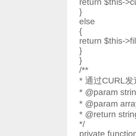
return $this->
}
else
{
return $this->
}
}
/**
* 通过CURL
* @param stri
* @param arr
* @return strin
*/
private functio