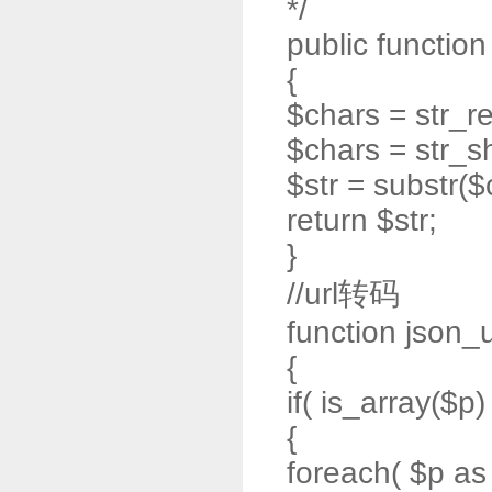
*/
public functio
{
$chars = str_r
$chars = str_sh
$str = substr($
return $str;
}
//url转码
function json_
{
if( is_array($p) 
{
foreach( $p as