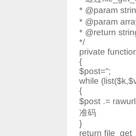
* @param stri
* @param arr
* @return strin
*/
private functio
{
$post='';
while (list($k,
{
$post .= rawu
准码
}
return file_get