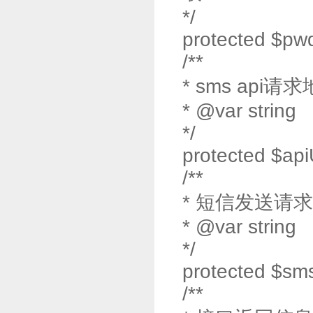
*/
protected $pw
/**
* sms api请
* @var string
*/
protected $ap
/**
* 短信发送请
* @var string
*/
protected $sm
/**