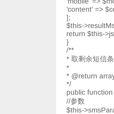
'mobile' => $mo
'content' => $c
];
$this->resultMs
return $this->j
}
/**
* 取剩余短信
*
* @return arra
*/
public functio
//参数
$this->smsPar