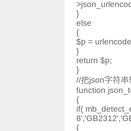
>json_urlencod
}
else
{
$p = urlencode
}
return $p;
}
//把json字符
function json_
{
if( mb_detect_
8','GB2312','GB
{