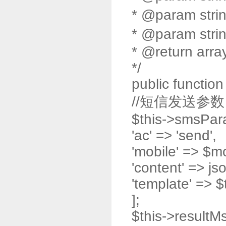
* @param st
* @param str
* @return arra
*/
public functio
//短信发送参数
$this->smsPar
'ac' => 'send',
'mobile' => $mo
'content' => j
'template' => 
];
$this->resultMs