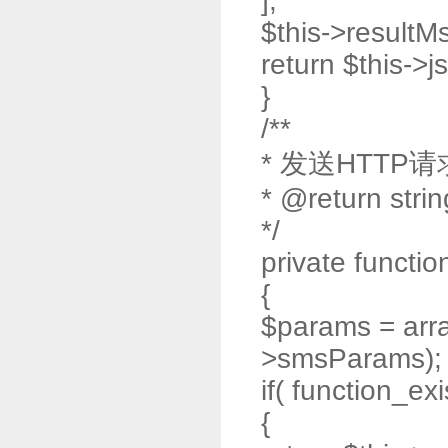
];
$this->resultMs
return $this->j
}
/**
* 发送HTTP请
* @return strin
*/
private functio
{
$params = arra
>smsParams);
if( function_exis
{