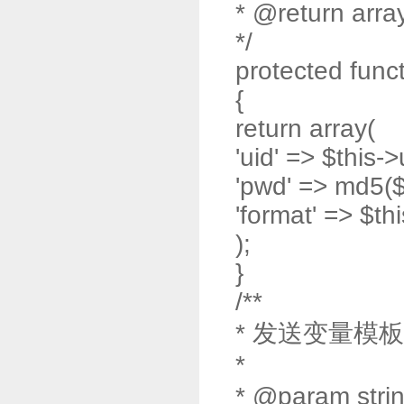
* @return arra
*/
protected func
{
return array(
'uid' => $this->
'pwd' => md5($
'format' => $th
);
}
/**
* 发送变量模
*
* @param str