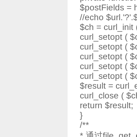
$postFields = 
//echo $url.'?'
$ch = curl_init (
curl_setopt (
curl_setopt (
curl_setopt 
curl_setopt ( 
curl_setopt (
$result = curl_
curl_close ( $c
return $result;
}
/**
* 通过file_ge